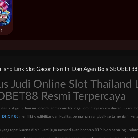
R
hailand Link Slot Gacor Hari Ini Dan Agen Bola SBOBET8
s Judi Online Slot Thailand 
BOBET88 Resmi Terpercaya
an slot gacor hari ini server luar maxwin tertinggi terpercaya menyediakan promo bo
.
IDHOKI88
memiliki kredibilitas dan kualitas permainan yang baik serta menjalin ke
yang tepat karena di sini kami juga menyediakan bocoran RTP live slot paling updat