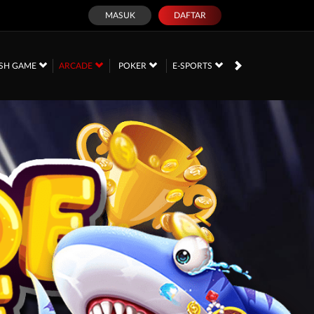
MASUK
DAFTAR
SH GAME
ARCADE
POKER
E-SPORTS
SABUNG AYAM