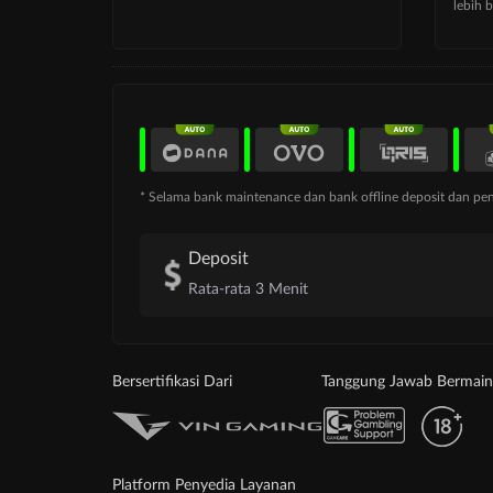
lebih 
* Selama bank maintenance dan bank offline deposit dan pen
Deposit
Rata-rata 3 Menit
Bersertifikasi Dari
Tanggung Jawab Bermain
Platform Penyedia Layanan