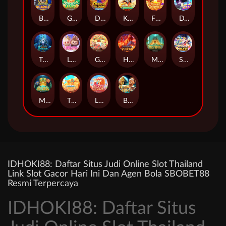
BATTLE OF ALLIANCE
GOLDEN LEGEND
DRAGON TIGER SHOWDOWN
KUNG FU LEOPARD
FORTUNE HORSES
DJ SEAL
THRONE OF POSEIDON
LABUBY
GOD OF FORTUNE 2
HAMMER OF VULCAN
MASTER OF GOLD MINER
SUPREME ACE
MASTER OF GOLD MINER 2
TREASURES OF EGYPT
LUCKY TIGER
Book of Egypt
IDHOKI88: Daftar Situs Judi Online Slot Thailand
Link Slot Gacor Hari Ini Dan Agen Bola SBOBET88
Resmi Terpercaya
IDHOKI88: Daftar Situs