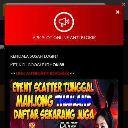
×
SELAMAT KEPADA
IDHOKI88 Aplikasi Mobile
UNDUH
×
si****d Berhasil Withdraw Sebesar Rp 4.250.000
Jangan tampilkan lagi hari ini
Masuk
Daftar
APK SLOT ONLINE ANTI BLOKIR
tual Sports permainan tidak akan tersedia. Kami memohon maaf atas ketidaknyamanan
KENDALA SUSAH LOGIN?
KETIK DI GOOGLE
IDHOKI88
>>
LINK ALTERNATIF IDHOKI88
<<
📶
Pilih Server Internasional
🌐
JACKPOT
PLAY