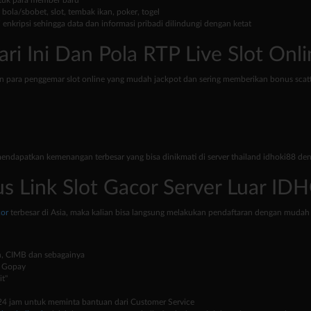
tuk para member baru
 bola/sbobet, slot, tembak ikan, poker, togel
nkripsi sehingga data dan informasi pribadi dilindungi dengan ketat
i Ini Dan Pola RTP Live Slot Onli
an para penggemar slot online yang mudah jackpot dan sering memberikan bonus scatter
uk mendapatkan kemenangan terbesar yang bisa dinikmati di server thailand idhoki88 de
s Link Slot Gacor Server Luar ID
cor
terbesar di Asia, maka kalian bisa langsung melakukan pendaftaran dengan mudah 
n, CIMB dan sebagainya
, Gopay
t"
 24 jam untuk meminta bantuan dari Customer Service