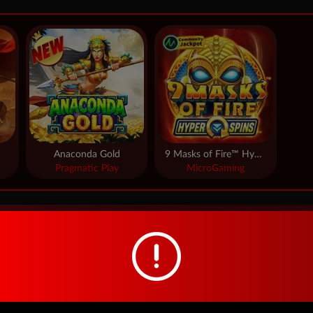
Anaconda Gold
9 Masks of Fire™ HyperSpins™
Pragmatic Play
MicroGaming
UNDUH
IDHOK
DI MAN