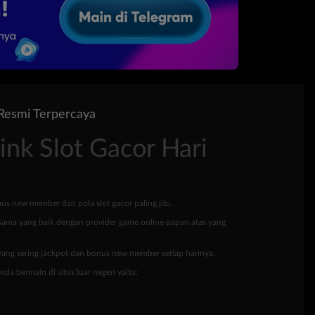
 Resmi Terpercaya
ink Slot Gacor Hari
us new member dan pola slot gacor paling jitu.
a sama yang baik dengan provider game online papan atas yang
 yang sering jackpot dan bonus new member setiap harinya.
a bermain di situs luar negeri yaitu: