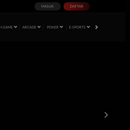
MASUK
DAFTAR
H GAME
ARCADE
POKER
E-SPORTS
SABUNG AYAM