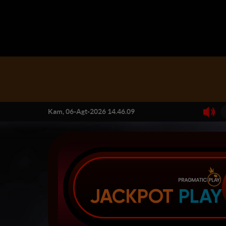
Kam, 06-Agt-2026 14.46.09
al: PP Virtual Sports pada 30-Jun-2026 dari 15.00.00 sampai 30-Sep-2026 15.00.00.
JACKPOT
PLAY