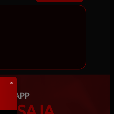
×
I88 APP
A SAJA