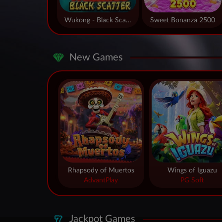
Wukong - Black Scatter
Sweet Bonanza 2500
New Games
Rhapsody of Muertos
Wings of Iguazu
AdvantPlay
PG Soft
Jackpot Games