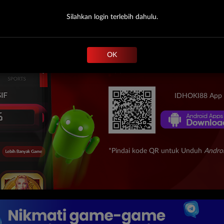
Silahkan login terlebih dahulu.
DAN KA
OK
Nikmati performa terbaik, 
Apps! Tersedia dalam Androi
IDHOKI88 App
*Pindai kode QR untuk Unduh
Andro